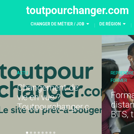
toutpourchanger.com
CHANGER DE MÉTIER / JOB
DE RÉGION
REPRENDRE SES ÉTUDES - SE
CRÉER SON ENTR
FORMER
Optimise
Formation à
salaire e
distance : CAP,
m
consultan
BTS, titres pros
reco...