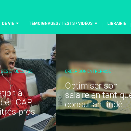
DE VIE
TÉMOIGNAGES / TESTS / VIDÉOS
LIBRAIRIE
EPRISE
CHANGER DE MÉTIER - DE JOB
r son
Comptabilité d’un
n tant que
infirmier libéral :
t indé...
faut-il ...