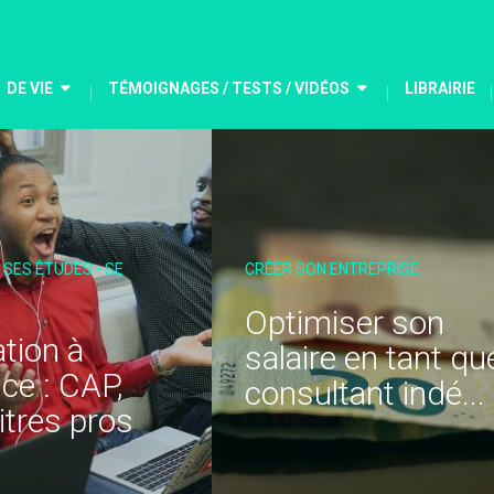
DE VIE
TÉMOIGNAGES / TESTS / VIDÉOS
LIBRAIRIE
EPRISE
CHANGER DE MÉTIER - DE JOB
r son
Comptabilité d’un
n tant que
infirmier libéral :
t indé...
faut-il ...