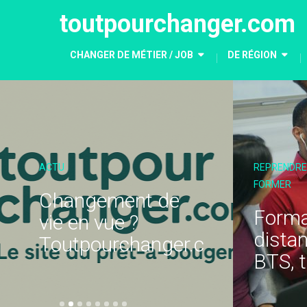
toutpourchanger.com
CHANGER DE MÉTIER / JOB
DE RÉGION
REPRENDRE SES ÉTUDES - SE
CRÉER SON ENTR
FORMER
Optimise
Formation à
salaire e
distance : CAP,
m
consultan
BTS, titres pros
reco...