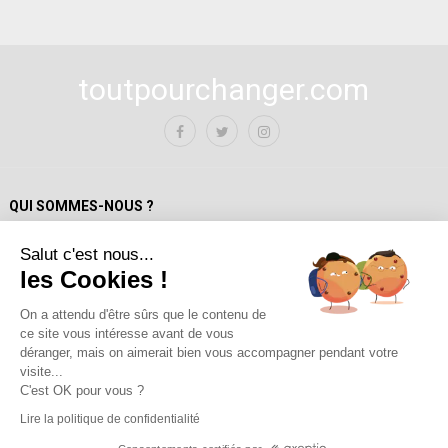
toutpourchanger.com
QUI SOMMES-NOUS ?
Salut c'est nous...
Mentions Légales
les Cookies !
Politique de confidentialité
A propos de toutpourchanger.com
On a attendu d'être sûrs que le contenu de
ce site vous intéresse avant de vous
Fondateur et auteur / Yves Deloison
déranger, mais on aimerait bien vous accompagner pendant votre
Les auteur.trices
visite...
Contact
C'est OK pour vous ?
Lire la politique de confidentialité