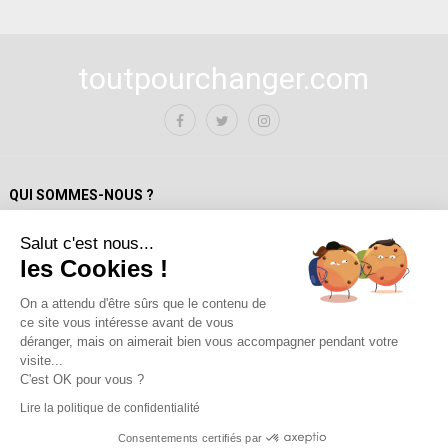
toutpourchanger.com
QUI SOMMES-NOUS ?
Salut c'est nous...
Mentions Légales
les Cookies !
Politique de confidentialité
A propos de toutpourchanger.com
On a attendu d'être sûrs que le contenu de
ce site vous intéresse avant de vous
Fondateur et auteur / Yves Deloison
déranger, mais on aimerait bien vous accompagner pendant votre
Les auteur.trices
visite...
Contact
C'est OK pour vous ?
Lire la politique de confidentialité
Consentements certifiés par