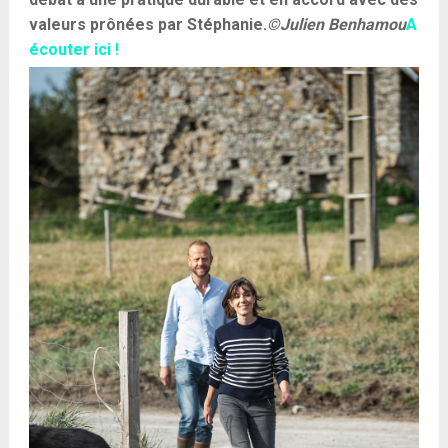
valeurs prônées par Stéphanie.
©Julien Benhamou
A
écouter ici !