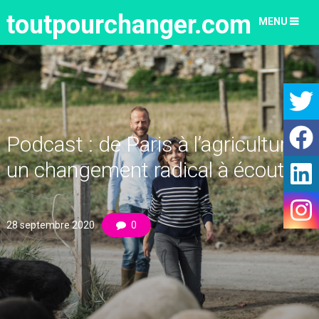
toutpourchanger.com
MENU
Podcast : de Paris à l’agriculture,
un changement radical à écouter
28 septembre 2020
0