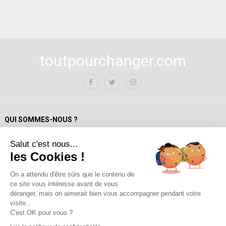
toutpourchanger.com
QUI SOMMES-NOUS ?
Salut c'est nous...
Mentions Légales
les Cookies !
Politique de confidentialité
A propos de toutpourchanger.com
On a attendu d'être sûrs que le contenu de
ce site vous intéresse avant de vous
Fondateur et auteur / Yves Deloison
déranger, mais on aimerait bien vous accompagner pendant votre
Les auteur.trices
visite...
Contact
C'est OK pour vous ?