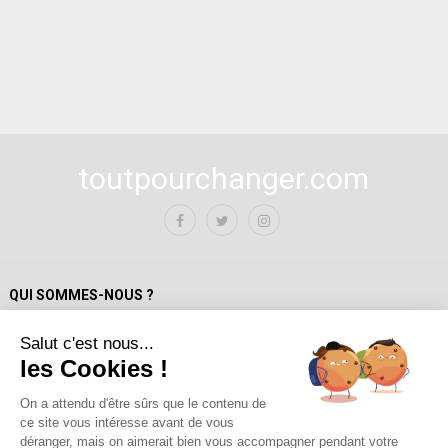
toutpourchanger.com
QUI SOMMES-NOUS ?
Salut c'est nous...
Mentions Légales
les Cookies !
Politique de confidentialité
A propos de toutpourchanger.com
On a attendu d'être sûrs que le contenu de
ce site vous intéresse avant de vous
Fondateur et auteur / Yves Deloison
déranger, mais on aimerait bien vous accompagner pendant votre