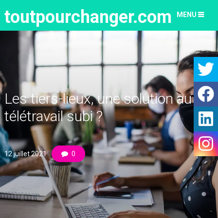
toutpourchanger.com
MENU
Les tiers-lieux, une solution au
télétravail subi ?
12 juillet 2021
0