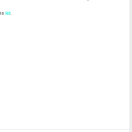
tes
ici
.