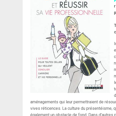
r
p
T
I
e
c
n
m
m
l
t
d
aménagements qui leur permettraient de résoudre
vives réticences. La culture du présentéisme, q
également un obstacle de fond. Dans d’autres 