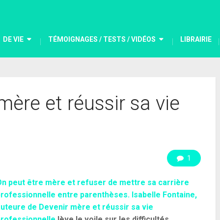
DE VIE
TÉMOIGNAGES / TESTS / VIDÉOS
LIBRAIRIE
re et réussir sa vie
1
n peut être mère et refuser de mettre sa carrière
rofessionnelle entre parenthèses. Isabelle Fontaine,
auteure de
Devenir mère et réussir sa vie
professionnelle
lève le voile sur les difficultés