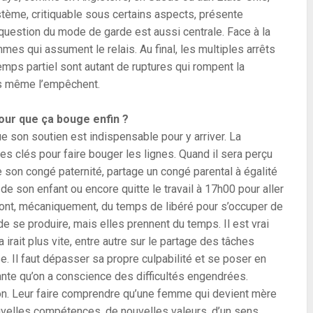
ystème, critiquable sous certains aspects, présente
question du mode de garde est aussi centrale. Face à la
mmes qui assument le relais. Au final, les multiples arrêts
emps partiel sont autant de ruptures qui rompent la
ois même l’empêchent.
ur que ça bouge enfin ?
ue son soutien est indispensable pour y arriver. La
es clés pour faire bouger les lignes. Quand il sera perçu
 son congé paternité, partage un congé parental à égalité
e son enfant ou encore quitte le travail à 17h00 pour aller
ront, mécaniquement, du temps de libéré pour s’occuper de
de se produire, mais elles prennent du temps. Il est vrai
irait plus vite, entre autre sur le partage des tâches
e. Il faut dépasser sa propre culpabilité et se poser en
rante qu’on a conscience des difficultés engendrées.
on. Leur faire comprendre qu’une femme qui devient mère
nouvelles compétences, de nouvelles valeurs, d’un sens