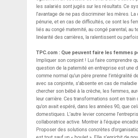
les salariés sont jugés sur les résultats. Ce s
l’avantage de ne pas discriminer les mères. La 
pénurie, et en cas de difficultés, ce sont les fe
liés au congé maternité, au congé parental, au t
linéarité des carrières, la ralentissent ou parf
TPC.com : Que peuvent faire les femmes po
Impliquer son conjoint ! Lui faire comprendre q
question de la paternité en entreprise est une d
comme normal qu’un père prenne l’intégralité de
avec sa conjointe, s’absente en cas de maladie d
chercher son bébé à la crèche, les femmes, au
leur carrière. Ces transformations sont en train 
qu’on avait espéré, dans les années 90, que cela 
domestiques. L’autre levier concerne l’entrepris
collaboratrice active. Montrer à l’équipe encad
Proposer des solutions concrètes d’organisati
est tout sauf un « boulet ». Elle s’enrichit de 