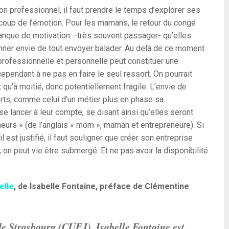
 professionnel, il faut prendre le temps d’explorer ses
e coup de l’émotion. Pour les mamans, le retour du congé
anque de motivation –très souvent passager- qu’elles
nner envie de tout envoyer balader. Au delà de ce moment
ie professionnelle et personnelle peut constituer une
ependant à ne pas en faire le seul ressort. On pourrait
t qu’à moitié, donc potentiellement fragile. L’envie de
orts, comme celui d’un métier plus en phase sa
 lancer à leur compte, se disant ainsi qu’elles seront
eurs » (de l’anglais « mom », maman et entrepreneure). Si
il est justifié, il faut souligner que créer son entreprise
 on peut vie être submergé. Et ne pas avoir la disponibilité
elle
, de Isabelle Fontaine, préface de Clémentine
de Strasbourg (CUEJ), Isabelle Fontaine est