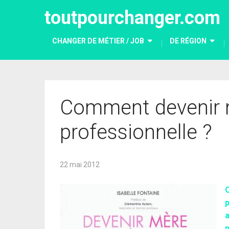
toutpourchanger.com
CHANGER DE MÉTIER / JOB
DE RÉGION
Comment devenir mè
professionnelle ?
22 mai 2012
O
p