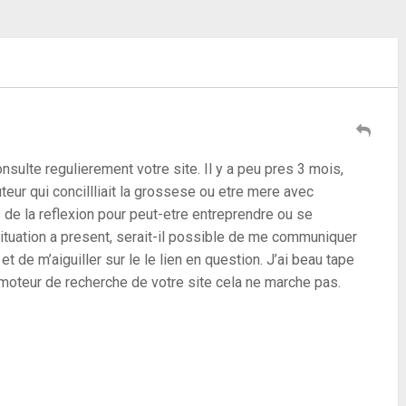
NEXT ARTICLE
Vidéo / Jean-Marc, Monsieur
Saucisson d'Australie
nsulte regulierement votre site. Il y a peu pres 3 mois,
teur qui concillliait la grossese ou etre mere avec
 de la reflexion pour peut-etre entreprendre ou se
situation a present, serait-il possible de me communiquer
et de m’aiguiller sur le le lien en question. J’ai beau tape
moteur de recherche de votre site cela ne marche pas.