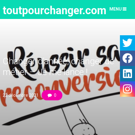
toutpourchanger.com
MENU
Changer d’année, changer de
métier – Je me lance !
22 décembre 2021
0