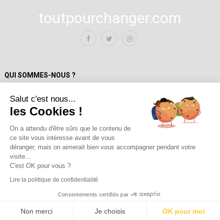
toutpourchanger.com
QUI SOMMES-NOUS ?
Salut c'est nous...
Mentions Légales
les Cookies !
Politique de confidentialité
A propos de toutpourchanger.com
On a attendu d'être sûrs que le contenu de
ce site vous intéresse avant de vous
Fondateur et auteur / Yves Deloison
déranger, mais on aimerait bien vous accompagner pendant votre
Les auteur.trices
visite...
Contact
C'est OK pour vous ?
Lire la politique de confidentialité
Consentements certifiés par
2026 ©
toutpourchanger.com
.
Non merci
Je choisis
OK pour moi