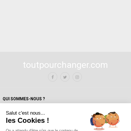
toutpourchanger.com
QUI SOMMES-NOUS ?
Salut c'est nous...
Mentions Légales
les Cookies !
Politique de confidentialité
A propos de toutpourchanger.com
On a attendu d'être sûrs que le contenu de