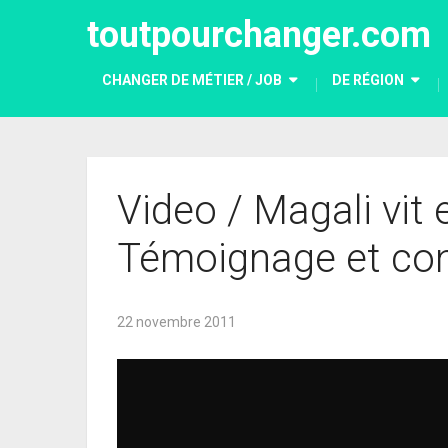
toutpourchanger.com
CHANGER DE MÉTIER / JOB
DE RÉGION
Video / Magali vit e
Témoignage et con
22 novembre 2011