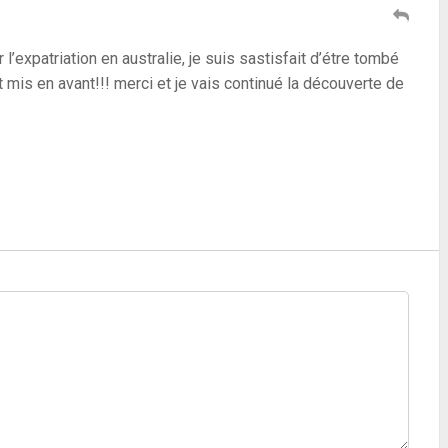
"Les Français ont très bonne
réputation en Australie"
’expatriation en australie, je suis sastisfait d’étre tombé
t mis en avant!!! merci et je vais continué la découverte de