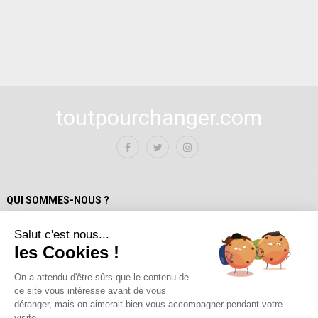
toutpourchanger.com
QUI SOMMES-NOUS ?
Salut c'est nous...
Mentions Légales
les Cookies !
Politique de confidentialité
A propos de toutpourchanger.com
On a attendu d'être sûrs que le contenu de
ce site vous intéresse avant de vous
Fondateur et auteur / Yves Deloison
déranger, mais on aimerait bien vous accompagner pendant votre
Les auteur.trices
visite...