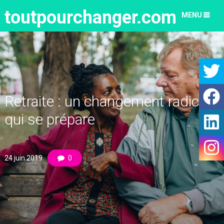
toutpourchanger.com
MENU
Retraite : un changement radical
qui se prépare
24 juin 2019
0