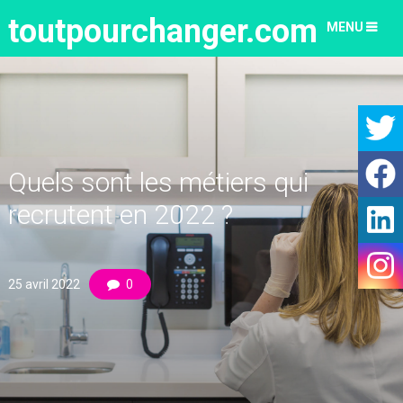
toutpourchanger.com
MENU
Quels sont les métiers qui
recrutent en 2022 ?
25 avril 2022
0