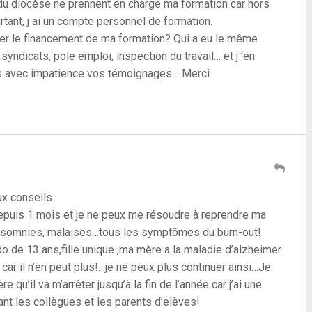
i du diocèse ne prennent en charge ma formation car hors
ant, j ai un compte personnel de formation.
ver le financement de ma formation? Qui a eu le même
yndicats, pole emploi, inspection du travail… et j ‘en
ds avec impatience vos témoignages… Merci
ux conseils
 depuis 1 mois et je ne peux me résoudre à reprendre ma
insomnies, malaises…tous les symptômes du burn-out!
do de 13 ans,fille unique ,ma mère a la maladie d’alzheimer
car il n’en peut plus!…je ne peux plus continuer ainsi…Je
e qu’il va m’arrêter jusqu’à la fin de l’année car j’ai une
nt les collègues et les parents d’elèves!