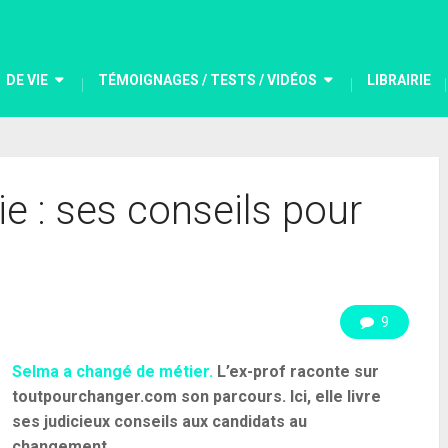
DE VIE
TÉMOIGNAGES / TESTS / VIDÉOS
LIBRAIRIE
ie : ses conseils pour
9
Selma a changé de métier.
L’ex-prof raconte sur
toutpourchanger.com son parcours. Ici, elle livre
ses judicieux conseils aux candidats au
changement.