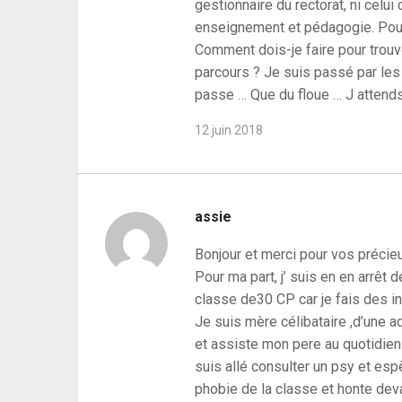
gestionnaire du rectorat, ni celu
enseignement et pédagogie. Pourt
Comment dois-je faire pour trou
parcours ? Je suis passé par les s
passe … Que du floue … J atten
12 juin 2018
assie
Bonjour et merci pour vos précie
Pour ma part, j’ suis en en arrêt
classe de30 CP car je fais des 
Je suis mère célibataire ,d’une a
et assiste mon pere au quotidien 
suis allé consulter un psy et espèr
phobie de la classe et honte deva