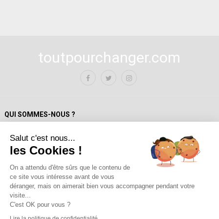
toutpourchanger.com
QUI SOMMES-NOUS ?
Salut c'est nous...
Mentions Légales
les Cookies !
Politique de confidentialité
A propos de toutpourchanger.com
On a attendu d'être sûrs que le contenu de
ce site vous intéresse avant de vous
Fondateur et auteur / Yves Deloison
déranger, mais on aimerait bien vous accompagner pendant votre
Les auteur.trices
visite...
Contact
C'est OK pour vous ?
Lire la politique de confidentialité