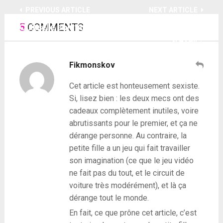
PREVIOUS ARTICLE
NEXT ARTICLE
5
COMMENTS
Où est le communautarisme ?
Quelle solution pour faire face au stress au
travail ?
Fikmonskov
Cet article est honteusement sexiste.
Si, lisez bien : les deux mecs ont des
cadeaux complètement inutiles, voire
abrutissants pour le premier, et ça ne
dérange personne. Au contraire, la
petite fille a un jeu qui fait travailler
son imagination (ce que le jeu vidéo
ne fait pas du tout, et le circuit de
voiture très modérément), et là ça
dérange tout le monde.
En fait, ce que prône cet article, c’est