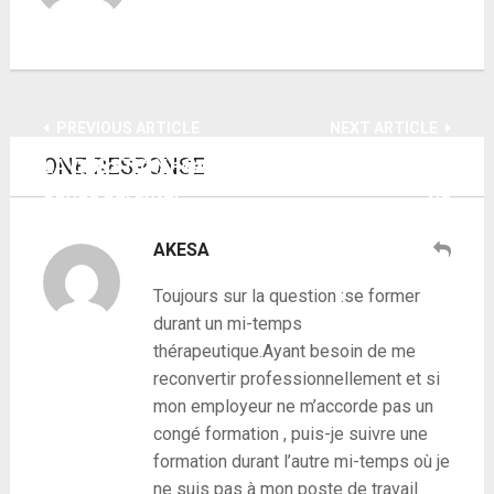
PREVIOUS ARTICLE
NEXT ARTICLE
ONE RESPONSE
LA QUESTION - Reprendre le travail après un
Vidéo - Changer de métier pour changer de
congé parental
vie
AKESA
Toujours sur la question :se former
durant un mi-temps
thérapeutique.Ayant besoin de me
reconvertir professionnellement et si
mon employeur ne m’accorde pas un
congé formation , puis-je suivre une
formation durant l’autre mi-temps où je
ne suis pas à mon poste de travail