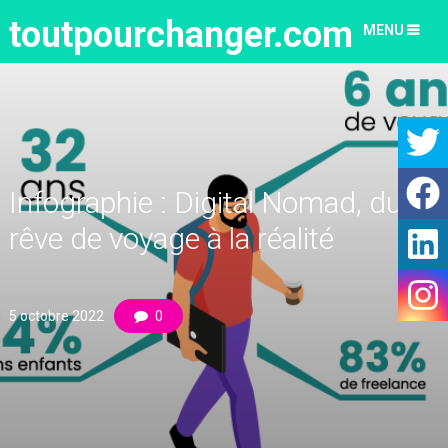
toutpourchanger.com
MENU
Infographie : Digital Nomad, du
rêve de voyage à la réalité
5 octobre 2022
0