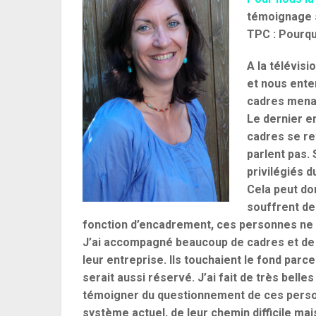
témoignage 
TPC : Pourqu
A la télévis
et nous ente
cadres menac
Le dernier en
cadres se re
parlent pas.
privilégiés d
Cela peut do
souffrent de
fonction d’encadrement, ces personnes ne «
J’ai accompagné beaucoup de cadres et de c
leur entreprise. Ils touchaient le fond parce
serait aussi réservé. J’ai fait de très belle
témoigner du questionnement de ces personn
système actuel, de leur chemin difficile ma