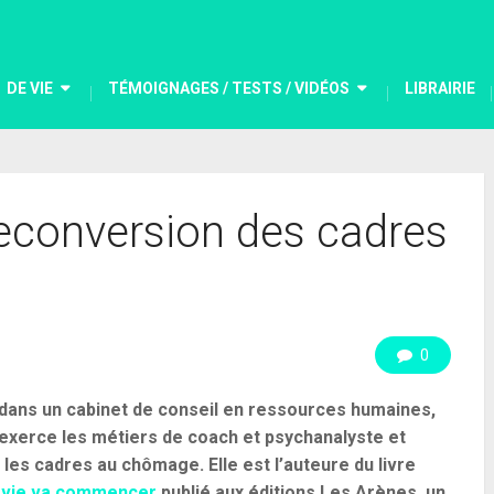
DE VIE
TÉMOIGNAGES / TESTS / VIDÉOS
LIBRAIRIE
econversion des cadres
0
dans un cabinet de conseil en ressources humaines,
exerce les métiers de coach et psychanalyste et
les cadres au chômage
.
Elle est l’auteure du livre
a vie va commencer
publié aux éditions Les Arènes, un