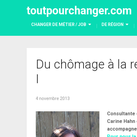
toutpourchanger.com
CHANGER DE MÉTIER / JOB
DE RÉGION
Du chômage à la r
I
4 novembre 2013
Consultante 
Carine Hahn 
accompagne 
Pour nous l