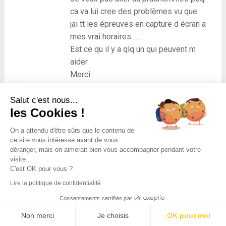
ca va lui cree des problèmes vu que
jai tt les épreuves en capture d écran a
mes vrai horaires …..
Est ce qu il y a qlq un qui peuvent m
aider
Merci
12 août 2018
Salut c'est nous...
les Cookies !
On a attendu d'être sûrs que le contenu de
ce site vous intéresse avant de vous
Cintia
déranger, mais on aimerait bien vous accompagner pendant votre
visite...
Bonjour svp je besoin parle avec
C'est OK pour vous ?
vous car je me trouve dans la
Lire la politique de confidentialité
même situation.
Consentements certifiés par
26 novembre 2019
Non merci
Je choisis
OK pour moi