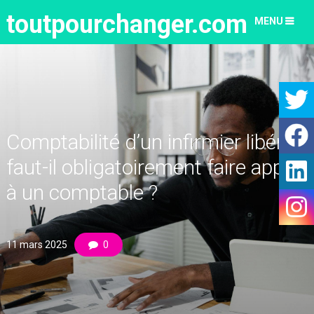
toutpourchanger.com
MENU
Comptabilité d’un infirmier libéral :
faut-il obligatoirement faire appel
à un comptable ?
11 mars 2025
0