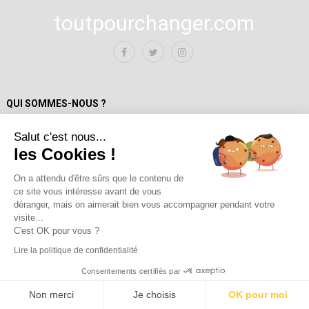
toutpourchanger.com
QUI SOMMES-NOUS ?
Salut c'est nous...
Mentions Légales
les Cookies !
Politique de confidentialité
A propos de toutpourchanger.com
On a attendu d'être sûrs que le contenu de
ce site vous intéresse avant de vous
Fondateur et auteur / Yves Deloison
déranger, mais on aimerait bien vous accompagner pendant votre
Les auteur.trices
visite...
Contact
C'est OK pour vous ?
Lire la politique de confidentialité
Consentements certifiés par
2026 ©
toutpourchanger.com
.
Non merci
Je choisis
OK pour moi