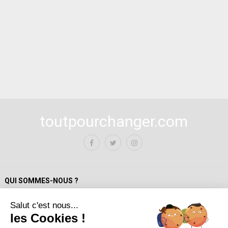
toutpourchanger.com
QUI SOMMES-NOUS ?
Salut c'est nous...
Mentions Légales
les Cookies !
Politique de confidentialité