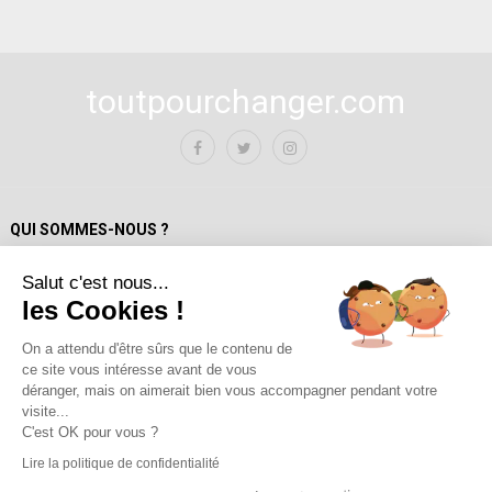
toutpourchanger.com
QUI SOMMES-NOUS ?
Salut c'est nous...
Mentions Légales
les Cookies !
Politique de confidentialité
A propos de toutpourchanger.com
On a attendu d'être sûrs que le contenu de
ce site vous intéresse avant de vous
Fondateur et auteur / Yves Deloison
déranger, mais on aimerait bien vous accompagner pendant votre
Les auteur.trices
visite...
Contact
C'est OK pour vous ?
Lire la politique de confidentialité