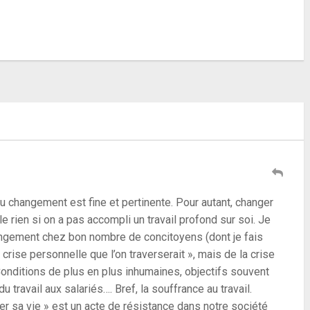
NEXT ARTICLE
Recherche de témoignages : Vous
avez changé, vous vous êtes planté ?
u changement est fine et pertinente. Pour autant, changer
le rien si on a pas accompli un travail profond sur soi. Je
ngement chez bon nombre de concitoyens (dont je fais
crise personnelle que l’on traverserait », mais de la crise
Conditions de plus en plus inhumaines, objectifs souvent
u travail aux salariés…. Bref, la souffrance au travail.
er sa vie » est un acte de résistance dans notre société