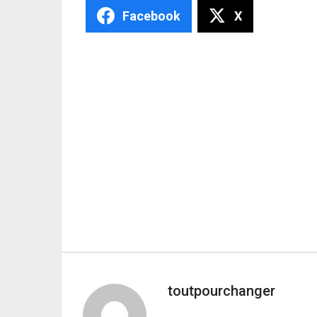
Facebook
X
toutpourchanger