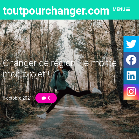
toutpourchanger.com
MENU
Changer de région : je monte
mon projet !
6 octobre 2021
0