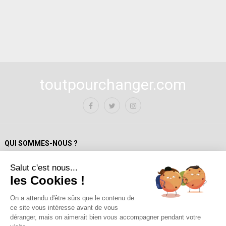
toutpourchanger.com
QUI SOMMES-NOUS ?
Salut c'est nous...
Mentions Légales
les Cookies !
Politique de confidentialité
A propos de toutpourchanger.com
On a attendu d'être sûrs que le contenu de
ce site vous intéresse avant de vous
Fondateur et auteur / Yves Deloison
déranger, mais on aimerait bien vous accompagner pendant votre
Les auteur.trices