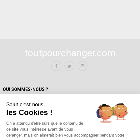
toutpourchanger.com
QUI SOMMES-NOUS ?
Salut c'est nous...
Mentions Légales
les Cookies !
Politique de confidentialité
A propos de toutpourchanger.com
On a attendu d'être sûrs que le contenu de
ce site vous intéresse avant de vous
Fondateur et auteur / Yves Deloison
déranger, mais on aimerait bien vous accompagner pendant votre
Les auteur.trices