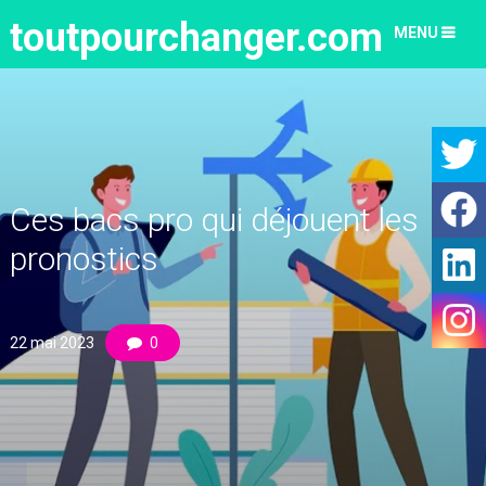
toutpourchanger.com
MENU
Ces bacs pro qui déjouent les
pronostics
22 mai 2023
0