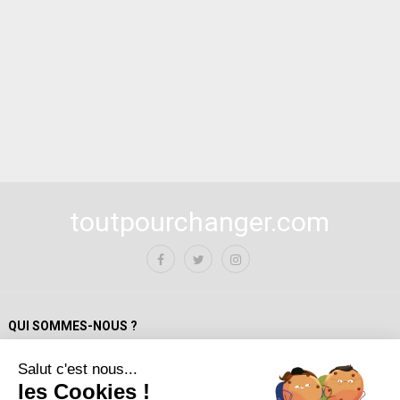
toutpourchanger.com
QUI SOMMES-NOUS ?
Salut c'est nous...
Mentions Légales
les Cookies !
Politique de confidentialité