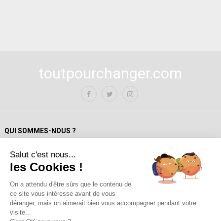
toutpourchanger.com
QUI SOMMES-NOUS ?
Salut c'est nous...
Mentions Légales
les Cookies !
Politique de confidentialité
A propos de toutpourchanger.com
On a attendu d'être sûrs que le contenu de
ce site vous intéresse avant de vous
Fondateur et auteur / Yves Deloison
déranger, mais on aimerait bien vous accompagner pendant votre
Les auteur.trices
visite...
Contact