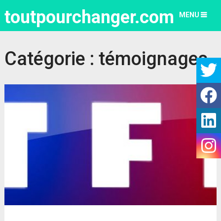
toutpourchanger.com
MENU
Catégorie :
témoignages