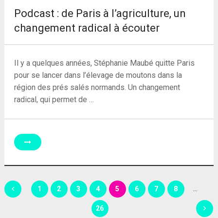
Podcast : de Paris à l’agriculture, un
changement radical à écouter
Il y a quelques années, Stéphanie Maubé quitte Paris
pour se lancer dans l’élevage de moutons dans la
région des prés salés normands. Un changement
radical, qui permet de …
Pagination
1
2
3
4
5
6
7
8
…
des
26