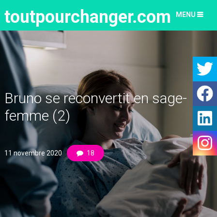
toutpourchanger.com
MENU
Bruno se reconvertit en sage-
femme (2)
11 novembre 2020
18