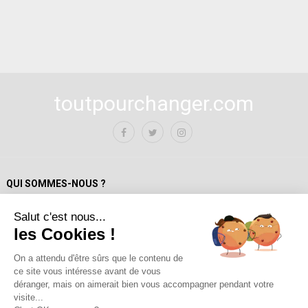
toutpourchanger.com
QUI SOMMES-NOUS ?
Salut c'est nous...
Mentions Légales
les Cookies !
Politique de confidentialité
A propos de toutpourchanger.com
On a attendu d'être sûrs que le contenu de
ce site vous intéresse avant de vous
Fondateur et auteur / Yves Deloison
déranger, mais on aimerait bien vous accompagner pendant votre
Les auteur.trices
visite...