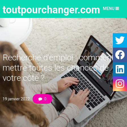
toutpourchanger.com
MENU
Recherche d’emploi : comment
mettre toutes les chances de
votre côté ?
19 janvier 2022
0