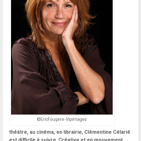
©EricFougere-Vipimages
théâtre, au cinéma, en librairie, Clémentine Célarié
est difficile à suivre. Créative et en mouvement