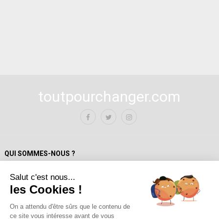
toutpourchanger.com
QUI SOMMES-NOUS ?
Salut c'est nous...
Mentions Légales
les Cookies !
Politique de confidentialité
A propos de toutpourchanger.com
On a attendu d'être sûrs que le contenu de
ce site vous intéresse avant de vous
Fondateur et auteur / Yves Deloison