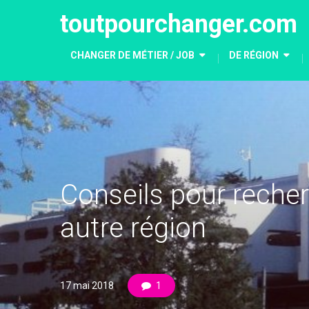
toutpourchanger.com
CHANGER DE MÉTIER / JOB
DE RÉGION
Conseils pour reche
autre région
17 mai 2018
1