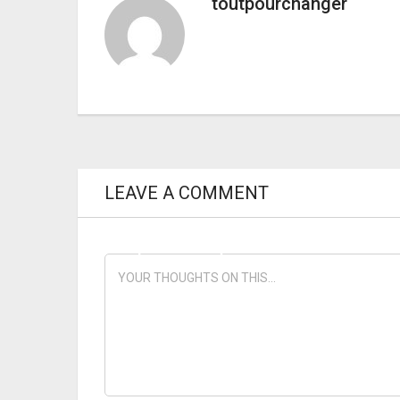
toutpourchanger
LEAVE A COMMENT
PREVIOUS ARTICLE
toutpourchanger.com fête ses 5 ans
!