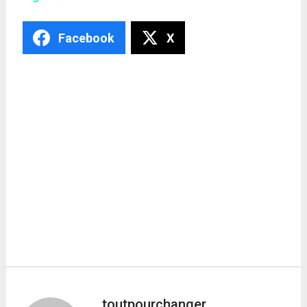
Facebook
X
toutpourchanger